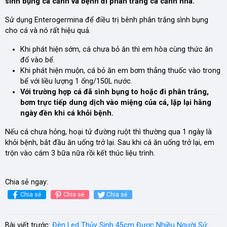
sình bụng cá cảnh và bệnh đi phân trắng cá cảnh nha.
Sử dụng Enterogermina để điều trị bênh phân trắng sình bụng
cho cá và nó rất hiệu quả.
Khi phát hiện sớm, cá chưa bỏ ăn thì em hòa cùng thức ăn
đổ vào bể.
Khi phát hiện muộn, cá bỏ ăn em bơm thẳng thuốc vào trong
bể với liều lượng 1 ống/150L nước.
Với trường hợp cá đã sình bụng to hoặc đi phân trắng,
bơm trực tiếp dung dịch vào miệng của cá, lặp lại hằng
ngày đền khi cá khỏi bệnh.
Nếu cá chưa hỏng, hoại tử đường ruột thì thường qua 1 ngày là
khỏi bệnh, bắt đầu ăn uống trở lại. Sau khi cá ăn uống trở lại, em
trộn vào cám 3 bữa nữa rồi kết thúc liệu trình.
Chia sẻ ngay:
Chia sẻ
Chia sẻ
Chia sẻ
Bài viết trước:
Đèn Led Thủy Sinh 45cm Được Nhiều Người Sử