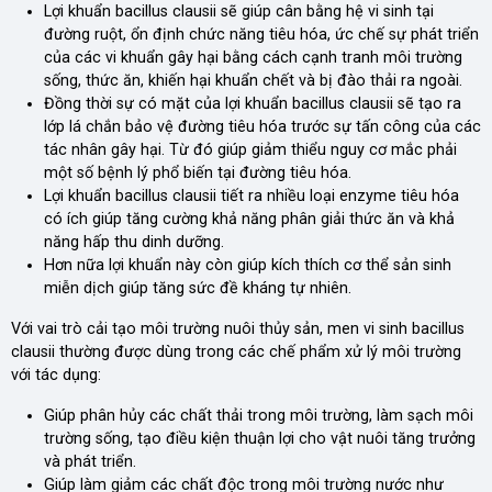
Lợi khuẩn bacillus clausii sẽ giúp cân bằng hệ vi sinh tại
đường ruột, ổn định chức năng tiêu hóa, ức chế sự phát triển
của các vi khuẩn gây hại bằng cách cạnh tranh môi trường
sống, thức ăn, khiến hại khuẩn chết và bị đào thải ra ngoài.
Đồng thời sự có mặt của lợi khuẩn bacillus clausii sẽ tạo ra
lớp lá chắn bảo vệ đường tiêu hóa trước sự tấn công của các
tác nhân gây hại. Từ đó giúp giảm thiểu nguy cơ mắc phải
một số bệnh lý phổ biến tại đường tiêu hóa.
Lợi khuẩn bacillus clausii tiết ra nhiều loại enzyme tiêu hóa
có ích giúp tăng cường khả năng phân giải thức ăn và khả
năng hấp thu dinh dưỡng.
Hơn nữa lợi khuẩn này còn giúp kích thích cơ thể sản sinh
miễn dịch giúp tăng sức đề kháng tự nhiên.
Với vai trò cải tạo môi trường nuôi thủy sản, men vi sinh bacillus
clausii thường được dùng trong các chế phẩm xử lý môi trường
với tác dụng:
Giúp phân hủy các chất thải trong môi trường, làm sạch môi
trường sống, tạo điều kiện thuận lợi cho vật nuôi tăng trưởng
và phát triển.
Giúp làm giảm các chất độc trong môi trường nước như