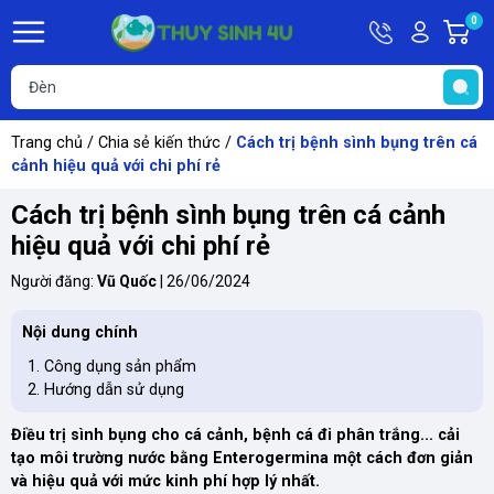
Hotline
Tài
0
G
09748067
khoản
h
Hello,
T
Khách
t
Trang chủ
/
Chia sẻ kiến thức
/
Cách trị bệnh sình bụng trên cá
cảnh hiệu quả với chi phí rẻ
Cách trị bệnh sình bụng trên cá cảnh
hiệu quả với chi phí rẻ
Người đăng:
Vũ Quốc
|
26/06/2024
Nội dung chính
Công dụng sản phẩm
Hướng dẫn sử dụng
Điều trị sình bụng cho cá cảnh, bệnh cá đi phân trắng... cải
tạo môi trường nước bằng Enterogermina một cách đơn giản
và hiệu quả với mức kinh phí hợp lý nhất.