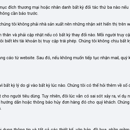
mục đích thương mại hoặc nhân danh bất kỳ đối tác thứ ba nào nếu
không cần báo trước.
úng tôi không phải nhà sản xuất nên những nhận xét hiển thị trên w
n thân và phải cập nhật nếu có bất kỳ thay đổi nào. Mỗi người truy 
iết khi tài khoản bị truy cập trái phép. Chúng tôi không chịu bất kỳ
ảng cáo từ website. Sau đó, nếu không muốn tiếp tục nhận mail, quý
bất kỳ lý do gì vào bất kỳ lúc nào. Chúng tôi có thể hỏi thêm về số 
 cho người tiêu dùng. Tuy nhiên, đôi lúc vẫn có sai sót xảy ra, ví dụ
 hệ hướng dẫn hoặc thông báo hủy đơn hàng đó cho quý khách. Chúng
.
ội dung thông tin và tất cả các thiết kế, văn bản, đồ họa, phần mề