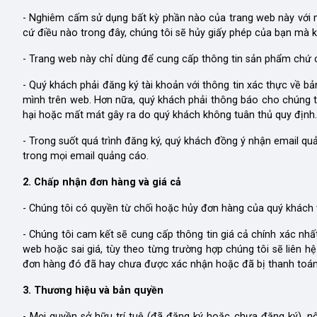
- Nghiêm cấm sử dụng bất kỳ phần nào của trang web này với 
cứ điều nào trong đây, chúng tôi sẽ hủy giấy phép của bạn mà 
- Trang web này chỉ dùng để cung cấp thông tin sản phẩm chứ ch
- Quý khách phải đăng ký tài khoản với thông tin xác thực về bả
mình trên web. Hơn nữa, quý khách phải thông báo cho chúng tôi b
hại hoặc mất mát gây ra do quý khách không tuân thủ quy định.
- Trong suốt quá trình đăng ký, quý khách đồng ý nhận email qu
trong mọi email quảng cáo.
2. Chấp nhận đơn hàng và giá cả
- Chúng tôi có quyền từ chối hoặc hủy đơn hàng của quý khách vì 
- Chúng tôi cam kết sẽ cung cấp thông tin giá cả chính xác nhất
web hoặc sai giá, tùy theo từng trường hợp chúng tôi sẽ liên
đơn hàng đó đã hay chưa được xác nhận hoặc đã bị thanh toán
3. Thương hiệu và bản quyền
- Mọi quyền sở hữu trí tuệ (đã đăng ký hoặc chưa đăng ký), n