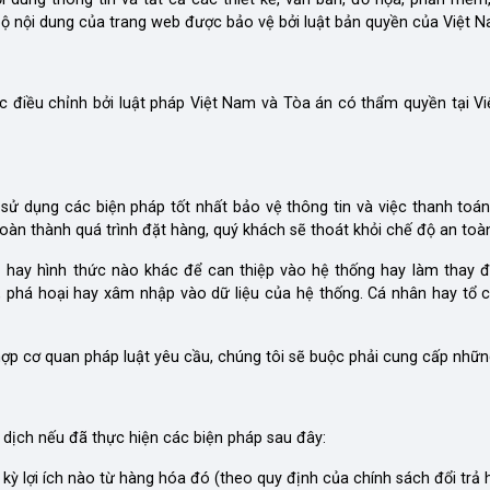
bộ nội dung của trang web được bảo vệ bởi luật bản quyền của Việt 
c điều chỉnh bởi luật pháp Việt Nam và Tòa án có thẩm quyền tại Việ
 sử dụng các biện pháp tốt nhất bảo vệ thông tin và việc thanh toá
n thành quá trình đặt hàng, quý khách sẽ thoát khỏi chế độ an toà
 hay hình thức nào khác để can thiệp vào hệ thống hay làm thay đổ
 phá hoại hay xâm nhập vào dữ liệu của hệ thống. Cá nhân hay tổ ch
ợp cơ quan pháp luật yêu cầu, chúng tôi sẽ buộc phải cung cấp nhữn
dịch nếu đã thực hiện các biện pháp sau đây:
ỳ lợi ích nào từ hàng hóa đó (theo quy định của chính sách đổi trả 