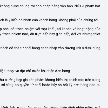
 không được chúng tôi cho phép bằng văn bản. Nếu vi phạm bất
eb là ý kiến cá nhân của khách hàng, không phải của chúng tôi.
cập phải có trách nhiệm với mật khẩu, tài khoản và hoạt động của
 trách nhiệm nào, dù trực tiếp hay gián tiếp, đối với những thiệt
 khách có thể từ chối bằng cách nhấp vào đường link ở dưới cùng
điện thoại và địa chỉ trước khi nhận đơn hàng.
 như trường hợp giá sản phẩm không hiển thị chính xác trên trang
 tôi cũng có quyền từ chối hoặc hủy bỏ bất kỳ đơn hàng nào dù
m, hình ảnh, video, âm nhạc, âm thanh, biên dịch phần mềm, mã