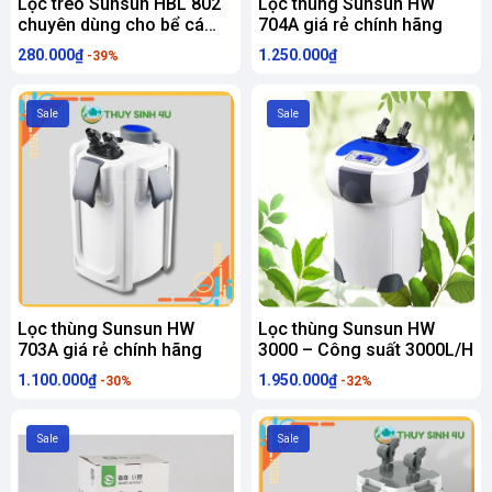
Lọc treo Sunsun HBL 802
Lọc thùng Sunsun HW
chuyên dùng cho bể cá
704A giá rẻ chính hãng
cảnh thủy sinh
280.000₫
1.250.000₫
-39%
Sale
Sale
Lọc thùng Sunsun HW
Lọc thùng Sunsun HW
703A giá rẻ chính hãng
3000 – Công suất 3000L/H
1.100.000₫
1.950.000₫
-30%
-32%
Sale
Sale