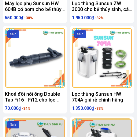
Máy lọc phụ Sunsun HW
Lọc thùng Sunsun ZW
604B có bơm cho bể thủy
3000 cho bể thủy sinh, cá
sinh
cảnh
550.000₫
1.950.000₫
-30%
-32%
Sale
Sale
Khoá đôi nối ống Double
Lọc thùng Sunsun HW
Tab Fi16 - Fi12 cho lọc
704A giá rẻ chính hãng
thủy sinh
70.000₫
1.350.000₫
-34%
-33%
Sale