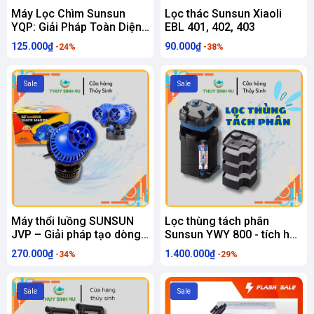
Máy Lọc Chìm Sunsun
Lọc thác Sunsun Xiaoli
YQP: Giải Pháp Toàn Diện
EBL 401, 402, 403
Cho Bể Cá Cảnh Luôn
125.000₫
90.000₫
-24%
-38%
Sạch Trong
Sale
Sale
Máy thổi luồng SUNSUN
Lọc thùng tách phân
JVP – Giải pháp tạo dòng
Sunsun YWY 800 - tích hợp
chảy cho bể cá
tách phân, xả đáy
270.000₫
1.400.000₫
-34%
-29%
Sale
Sale