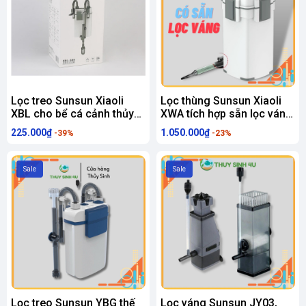
Lọc treo Sunsun Xiaoli
Lọc thùng Sunsun Xiaoli
XBL cho bể cá cảnh thủy
XWA tích hợp sẵn lọc váng,
sinh
xả đáy
225.000₫
1.050.000₫
-39%
-23%
Sale
Sale
Lọc treo Sunsun YBG thế
Lọc váng Sunsun JY03,