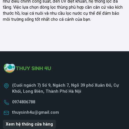
như điều chỉnh công suất, đèn UV diệt khuẩn, hệ thống lọc đa
tầng. Việc lựa chọn dòng lọc thùng phù hợp cần căn cứ vào kích
thước hồ, loại cá nuôi và nhu cầu lọc nước cụ thể để đảm bảo
môi trường sống tốt nhất cho cá cảnh của bạn.
(Cuối ngách 7) Số 9, Ngách 7, Ngõ 39 phố Xuân Đỗ, Cự
Khối, Long Biên, Thành Phố Hà Nội
0974806788
thuysinh4u@gmail.com
Xem hệ thống cửa hàng