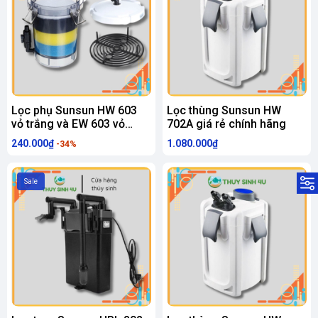
Lọc phụ Sunsun HW 603
Lọc thùng Sunsun HW
vỏ trắng và EW 603 vỏ
702A giá rẻ chính hãng
trong, đẩy đủ bông lọc
240.000₫
1.080.000₫
-34%
Sale