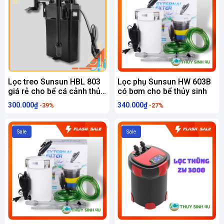
Lọc treo Sunsun HBL 803
Lọc phụ Sunsun HW 603B
giá rẻ cho bể cá cảnh thủy
có bơm cho bể thủy sinh
sinh
300.000₫
340.000₫
-39%
-27%
Sale
Sale