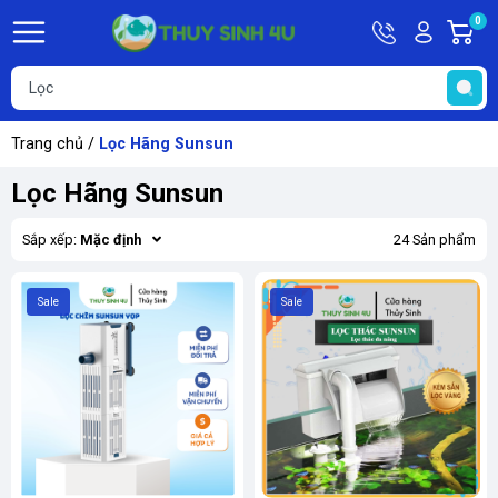
Hotline
Tài
0
G
09748067
khoản
h
Hello,
T
Khách
t
Trang chủ
/
Lọc Hãng Sunsun
Lọc Hãng Sunsun
Sắp xếp:
Mặc định
24 Sản phẩm
Sale
Sale