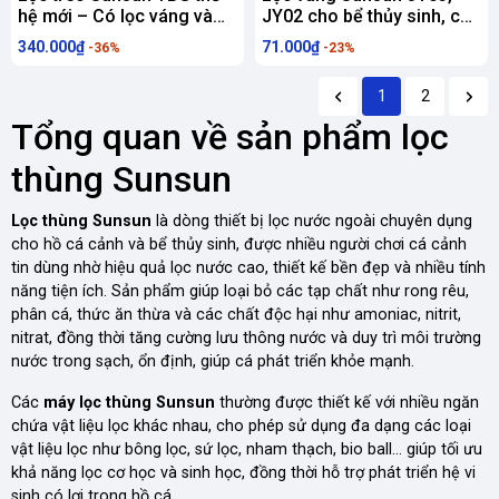
hệ mới – Có lọc váng và
JY02 cho bể thủy sinh, cá
chỉnh dòng
cảnh
340.000₫
71.000₫
-36%
-23%
1
2
Tổng quan về sản phẩm lọc
thùng Sunsun
Lọc thùng Sunsun
là dòng thiết bị lọc nước ngoài chuyên dụng
cho hồ cá cảnh và bể thủy sinh, được nhiều người chơi cá cảnh
tin dùng nhờ hiệu quả lọc nước cao, thiết kế bền đẹp và nhiều tính
năng tiện ích. Sản phẩm giúp loại bỏ các tạp chất như rong rêu,
phân cá, thức ăn thừa và các chất độc hại như amoniac, nitrit,
nitrat, đồng thời tăng cường lưu thông nước và duy trì môi trường
nước trong sạch, ổn định, giúp cá phát triển khỏe mạnh.
Các
máy lọc thùng Sunsun
thường được thiết kế với nhiều ngăn
chứa vật liệu lọc khác nhau, cho phép sử dụng đa dạng các loại
vật liệu lọc như bông lọc, sứ lọc, nham thạch, bio ball... giúp tối ưu
khả năng lọc cơ học và sinh học, đồng thời hỗ trợ phát triển hệ vi
sinh có lợi trong hồ cá.