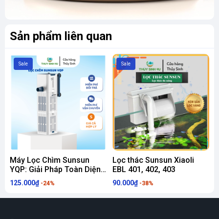
Sản phẩm liên quan
Sale
Sale
Máy Lọc Chìm Sunsun
Lọc thác Sunsun Xiaoli
YQP: Giải Pháp Toàn Diện
EBL 401, 402, 403
J
Cho Bể Cá Cảnh Luôn
c
125.000₫
90.000₫
2
-24%
-38%
Sạch Trong