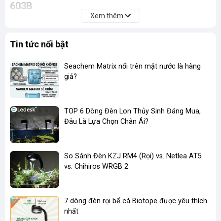
603B
Xem thêm
Lọc phụ có bơm Sunsun HW-603B được tích hợp van
khóa dòng, giúp dễ dàng kiểm soát lưu lượng nước, dễ
dàng lắp đặt và vệ sinh máy.
Tin tức nổi bật
Máy chạy êm, tiết kiệm điện năng.
Seachem Matrix nổi trên mặt nước là hàng
giả?
Máy lọc phụ có bơm Jialu LW-603B có thiết kế nhỏ gọn,
thẩm mỹ.
TOP 6 Dòng Đèn Lon Thủy Sinh Đáng Mua,
Đâu Là Lựa Chọn Chân Ái?
So Sánh Đèn KZJ RM4 (Rọi) vs. Netlea AT5
vs. Chihiros WRGB 2
7 dòng đèn rọi bể cá Biotope được yêu thích
nhất