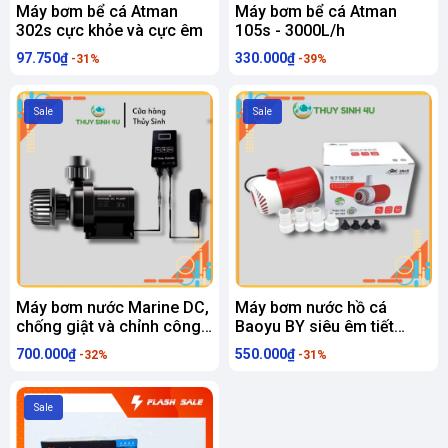
Máy bơm bể cá Atman
Máy bơm bể cá Atman
302s cực khỏe và cực êm
105s - 3000L/h
97.750₫
330.000₫
-31%
-39%
Sale
Sale
Máy bơm nước Marine DC,
Máy bơm nước hồ cá
chống giật và chỉnh công
Baoyu BY siêu êm tiết
suất cho hệ thống bể cá
kiệm điện - Bảo hành 6
700.000₫
550.000₫
-32%
-31%
thủy sinh
tháng
Sale