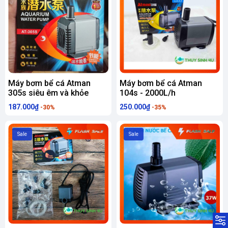
Máy bơm bể cá Atman
Máy bơm bể cá Atman
305s siêu êm và khỏe
104s - 2000L/h
187.000₫
250.000₫
-30%
-35%
Sale
Sale