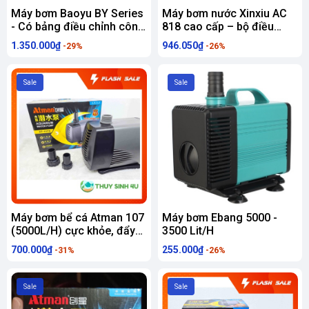
Máy bơm Baoyu BY Series
Máy bơm nước Xinxiu AC
- Có bảng điều chỉnh công
818 cao cấp – bộ điều
suất - Bảo hành 6 tháng
khiển 10 cấp độ
1.350.000₫
946.050₫
-29%
-26%
Sale
Sale
Máy bơm bể cá Atman 107
Máy bơm Ebang 5000 -
(5000L/H) cực khỏe, đẩy
3500 Lit/H
cao 5m
700.000₫
255.000₫
-31%
-26%
Sale
Sale