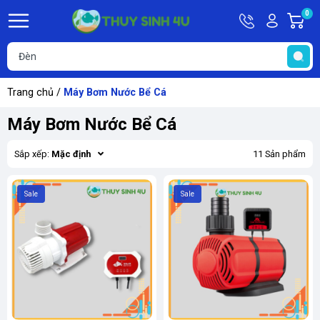
Hotline
Tài
0
G
09748067
khoản
h
Hello,
T
Khách
t
Trang chủ
/
Máy Bơm Nước Bể Cá
Máy Bơm Nước Bể Cá
Sắp xếp:
Mặc định
11 Sản phẩm
Sale
Sale