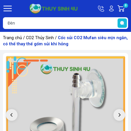
Hotline
Tài
0
G
09748067
khoản
h
Hello,
T
Khách
t
Trang chủ
/
CO2 Thủy Sinh
/
Cốc sủi CO2 Mufan siêu mịn ngắn,
có thể thay thế gốm sủi khi hỏng