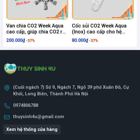
Van chia CO2 Week Aqua
Cốc sủi CO2 Week Aqua
cao cấp, giúp chia CO2 ra
(Inox) cao cấp cho hệ
c
nhiều bể hơn
thống CO2 thuỷ sinh
200.000₫
80.000₫
3
-37%
-37%
(Cuối ngách 7) Số 9, Ngách 7, Ngõ 39 phố Xuân Đỗ, Cự
Khối, Long Biên, Thành Phố Hà Nội
0974806788
thuysinh4u@gmail.com
Xem hệ thống cửa hàng