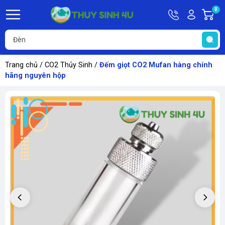
Hotline
Tài
0
G
09748067
khoản
h
Hello,
T
Khách
t
Trang chủ
/
CO2 Thủy Sinh
/
Đếm giọt CO2 Mufan hàng chính
hãng nguyên hộp