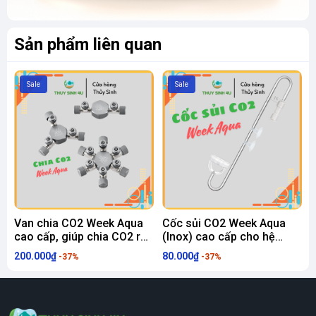
Sản phẩm liên quan
Sale
Sale
Van chia CO2 Week Aqua
Cốc sủi CO2 Week Aqua
cao cấp, giúp chia CO2 ra
(Inox) cao cấp cho hệ
c
nhiều bể hơn
thống CO2 thuỷ sinh
200.000₫
80.000₫
3
-37%
-37%