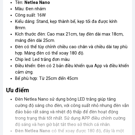
Tên:
Netlea Nano
Màu: Đen nhám
Công suất: 16W
Kiểu dáng: Stand, kẹp thành bể, kẹp tối đa được kính
8mm.
Kích thước đèn: Cao max 21cm, tay đèn dài max 18cm,
máng đèn dài 25cm.
Đèn có thể tùy chỉnh chiều cao chân và chiều dài tay phù
hợp. Máng đèn có thể xoay 180 độ.
Chip led: Led trắng đơn màu
Điều khiển: Đèn có 2 bản điều khiển qua App và điều khiển
cảm ứng.
Bể phù hợp: Từ 25cm đến 45cm
Ưu điểm
Đèn Netlea Nano sử dụng bóng LED trắng giúp tăng
cường độ sáng cho đèn, với công suất nhỏ nhưng đèn vẫn
đảo bảo rất sáng và nhiệt độ thấp để đèn hoạt động
trong trạng thái tốt nhất. Sử dụng APP điều chỉnh cường
độ sáng và hẹn giờ bật tắt theo sở thích cá nhân.
Đèn Netlea Nano
có thể xoay được 180 độ, đây là một