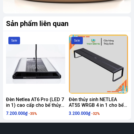
Sản phẩm liên quan
Sale
Sale
Đèn Netlea AT6 Pro (LED 7
Đèn thủy sinh NETLEA
Đ
in 1) cao cấp cho bể thủy
AT5S WRGB 4 in 1 cho bể
L
sinh, cá cảnh
thủy sinh cá cảnh
7.200.000₫
3.200.000₫
3
-35%
-32%