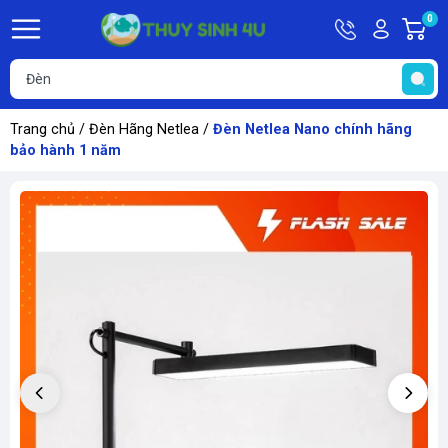
Hotline
Tài
0
G
09748067
khoản
h
Hello,
T
Khách
t
Trang chủ
/
Đèn Hãng Netlea
/
Đèn Netlea Nano chính hãng
bảo hành 1 năm