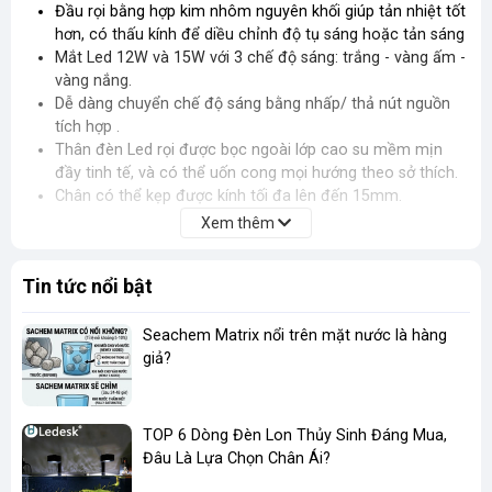
Đầu rọi bằng hợp kim nhôm nguyên khối giúp tản nhiệt tốt
hơn, có thấu kính để diều chỉnh độ tụ sáng hoặc tản sáng
Mắt Led 12W và 15W với 3 chế độ sáng: trắng - vàng ấm -
vàng nắng.
Dễ dàng chuyển chế độ sáng bằng nhấp/ thả nút nguồn
tích hợp .
Thân đèn Led rọi được bọc ngoài lớp cao su mềm mịn
đầy tinh tế, và có thể uốn cong mọi hướng theo sở thích.
Chân có thể kẹp được kính tối đa lên đến 15mm.
Xem thêm
Tin tức nổi bật
Seachem Matrix nổi trên mặt nước là hàng
giả?
TOP 6 Dòng Đèn Lon Thủy Sinh Đáng Mua,
Đâu Là Lựa Chọn Chân Ái?