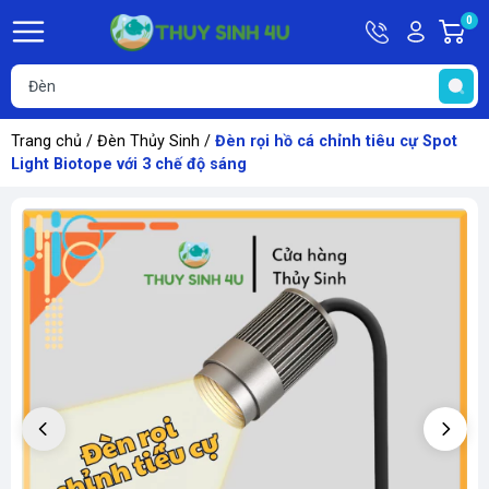
Hotline
Tài
0
G
09748067
khoản
h
Hello,
T
Khách
t
Trang chủ
/
Đèn Thủy Sinh
/
Đèn rọi hồ cá chỉnh tiêu cự Spot
Light Biotope với 3 chế độ sáng