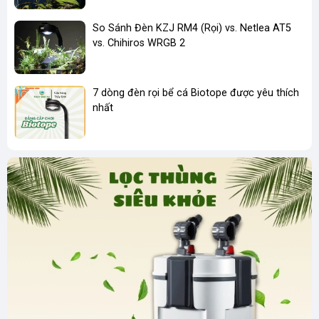
So Sánh Đèn KZJ RM4 (Rọi) vs. Netlea AT5
vs. Chihiros WRGB 2
7 dòng đèn rọi bể cá Biotope được yêu thích
nhất
Ưu điểm
Đây là dòng sản phẩm cao cấp với thiết kế khung nhôm
được cắt cực kỳ đẹp và sắc nét. - Chế độ thay đổi góc độ
sáng linh động.
Thiết kế độc đáo và sang trọng.
Đây là chiếc đèn rọi biotop được thiết kế chất lượng cực
kỳ cao và sang trọng, nên mọi người đừng so sánh giá cả
với mấy loại đèn rọi giá rẻ khác.
Mọi người cầm sản phẩm sẽ thấy sự khác biệt thật sự rất
lớn. Và quan trọng của chiếc đèn rọi bể cá này chính là nó
rất đẹp và sang trọng.