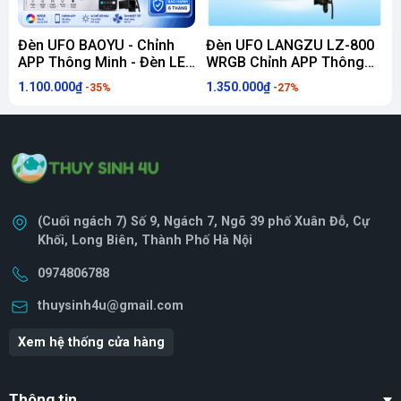
Đèn UFO BAOYU - Chỉnh
Đèn UFO LANGZU LZ-800
Đ
APP Thông Minh - Đèn LED
WRGB Chỉnh APP Thông
C
Bể Cá Thủy Sinh, Biotope
Minh - Đèn LED Bể Cá
c
1.100.000₫
1.350.000₫
9
-35%
-27%
(90W)
Thủy Sinh, Biotope (90W)
(Cuối ngách 7) Số 9, Ngách 7, Ngõ 39 phố Xuân Đỗ, Cự
Khối, Long Biên, Thành Phố Hà Nội
0974806788
thuysinh4u@gmail.com
Xem hệ thống cửa hàng
Thông tin