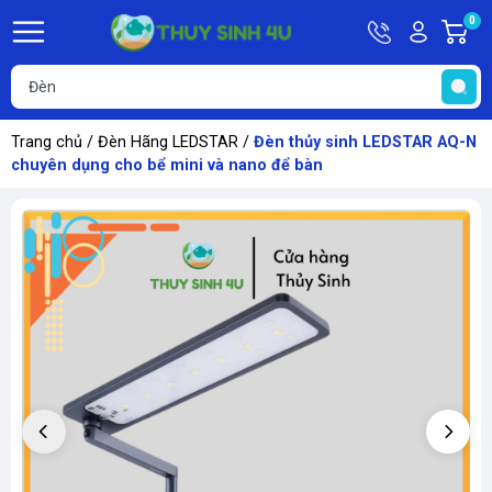
Hotline
Tài
0
G
09748067
khoản
h
Hello,
T
Khách
t
Trang chủ
/
Đèn Hãng LEDSTAR
/
Đèn thủy sinh LEDSTAR AQ-N
chuyên dụng cho bể mini và nano để bàn