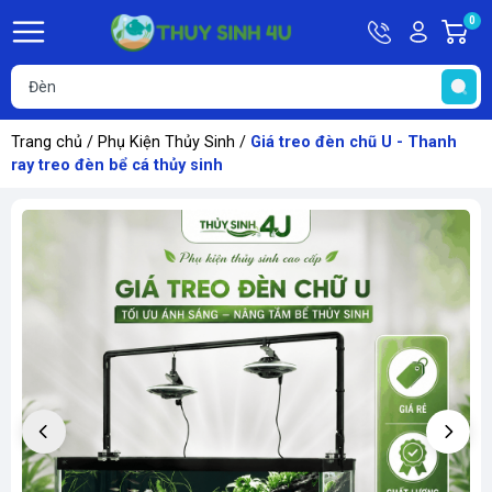
Hotline
Tài
0
G
09748067
khoản
h
Hello,
T
Khách
t
Trang chủ
/
Phụ Kiện Thủy Sinh
/
Giá treo đèn chũ U - Thanh
ray treo đèn bể cá thủy sinh