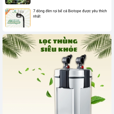
trường ẩm ướt của bể cá.
7 dòng đèn rọi bể cá Biotope được yêu thích
2. Thiết kế lục lỗ thông minh – Giấu dây tinh tế
nhất
Điểm cộng lớn nhất của dòng sản phẩm này là hệ thống lỗ đục
(lục lỗ) được bố trí khoa học dọc theo thanh ray. Thiết kế này
cho phép người dùng luồn dây điện của đèn vào bên trong
thân giá treo. Toàn bộ dây nguồn phức tạp sẽ được giấu gọn
gàng, mang lại vẻ đẹp tinh giản, hiện đại và cực kỳ chuyên
nghiệp.
3. Tích hợp kẹp cáp và ốc vít tùy chỉnh linh hoạt
Sản phẩm được trang bị sẵn hệ thống kẹp cáp chắc chắn
cùng các ốc vít cao cấp đi kèm. Người chơi thủy sinh có thể dễ
dàng tăng giảm độ cao của đèn lon, thay đổi vị trí rọi sáng tùy
theo từng giai đoạn phát triển của thảm thực vật trong bể.
4. Chống trơn trượt và bảo vệ thành kính
Phần chân kẹp tiếp xúc với thành bể được tính toán kỹ lưỡng,
tích hợp đệm chống trầy xước. Bạn có thể siết chặt ốc cố định
vào kính mà không lo làm tổn hại, trầy xước hay nứt vỡ thành
bể cá.