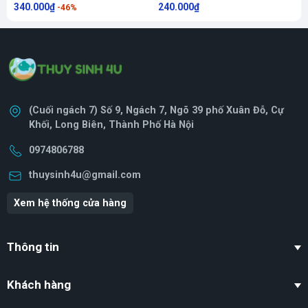
nước cho bể mới
340.000₫
240.000₫
5
-46%
Liên hệ ngay hotline hoặc để lại comment dưới bài viết để
được tư vấn kích thước thanh ray phù hợp nhất với bể cá của
bạn. Cam kết hàng chính hãng – Bảo hành uy tín – Giao hàng
toàn quốc!
(Cuối ngách 7) Số 9, Ngách 7, Ngõ 39 phố Xuân Đỗ, Cự
Khối, Long Biên, Thành Phố Hà Nội
0974806788
thuysinh4u@gmail.com
Xem hệ thống cửa hàng
Thông tin
Khách hàng