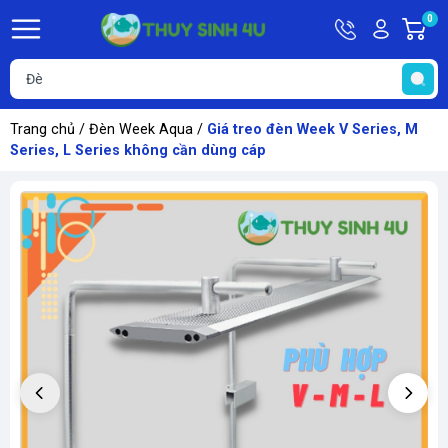
Hotline
Tài
0
G
09748067
khoản
h
Hello,
T
Khách
t
Trang chủ
/
Đèn Week Aqua
/
Giá treo đèn Week V Series, M
Series, L Series không cần dùng cáp