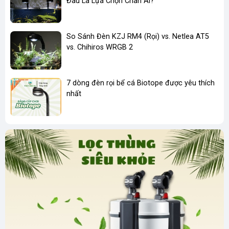
Đâu Là Lựa Chọn Chân Ái?
So Sánh Đèn KZJ RM4 (Rọi) vs. Netlea AT5
vs. Chihiros WRGB 2
7 dòng đèn rọi bể cá Biotope được yêu thích
nhất