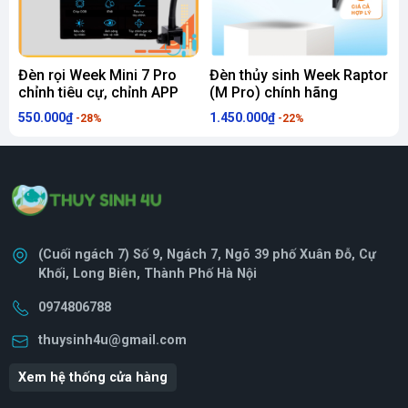
Đèn rọi Week Mini 7 Pro
Đèn thủy sinh Week Raptor
Đ
chỉnh tiêu cự, chỉnh APP
(M Pro) chính hãng
s
550.000₫
1.450.000₫
4
-28%
-22%
(Cuối ngách 7) Số 9, Ngách 7, Ngõ 39 phố Xuân Đỗ, Cự
Khối, Long Biên, Thành Phố Hà Nội
0974806788
thuysinh4u@gmail.com
Xem hệ thống cửa hàng