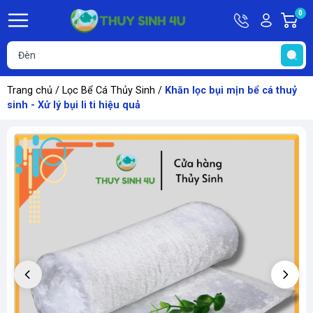
Hotline
Tài
0
G
09748067
khoản
h
Hello,
T
Khách
t
Trang chủ
/
Lọc Bể Cá Thủy Sinh
/
Khăn lọc bụi mịn bể cá thuỷ
sinh - Xử lý bụi li ti hiệu quả