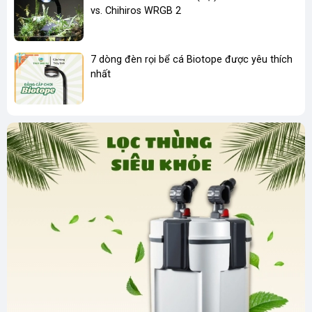
vs. Chihiros WRGB 2
7 dòng đèn rọi bể cá Biotope được yêu thích
nhất
Ưu điểm khăn lọc bể cá
Hiệu quả lọc bụi mịn cao:
Loại bỏ đến 99% bụi mịn, vi
sinh vật và cặn bẩn trong nước.
Dễ dàng sử dụng:
Chỉ cần đặt khăn lọc vào hệ thống lọc
hoặc khoang lọc của bể cá.
Tái sử dụng nhiều lần:
Sau khi sử dụng, bạn có thể giặt
sạch và tái sử dụng nhiều lần, giúp tiết kiệm chi phí.
An toàn cho cá và môi trường:
Chất liệu an toàn, không
gây ảnh hưởng đến sức khỏe của cá và các sinh vật khác
trong bể.
Kích thước tuỳ biến:
Phù hợp với nhiều loại bể cá và hệ
thống lọc khác nhau.
Khăn lọc bụi mịn bể cá
là lựa chọn phù hợp nhất cho những ai