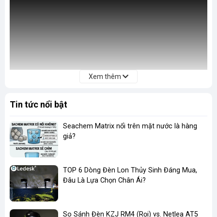
Xem thêm
Tin tức nổi bật
Seachem Matrix nổi trên mặt nước là hàng
giả?
TOP 6 Dòng Đèn Lon Thủy Sinh Đáng Mua,
Đâu Là Lựa Chọn Chân Ái?
So Sánh Đèn KZJ RM4 (Rọi) vs. Netlea AT5