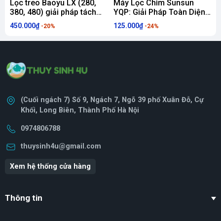
Lọc treo Baoyu LX (280,
Máy Lọc Chìm Sunsun
L
380, 480) giải pháp tách
YQP: Giải Pháp Toàn Diện
E
phân và lọc đa tầng toàn
Cho Bể Cá Cảnh Luôn
450.000₫
125.000₫
9
-20%
-24%
diện
Sạch Trong
(Cuối ngách 7) Số 9, Ngách 7, Ngõ 39 phố Xuân Đỗ, Cự
Khối, Long Biên, Thành Phố Hà Nội
0974806788
thuysinh4u@gmail.com
Xem hệ thống cửa hàng
Thông tin