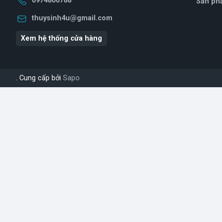
0974806788
Sản ph
thuysinh4u@gmail.com
Xem hệ thống cửa hàng
. Cung cấp bởi
Sapo