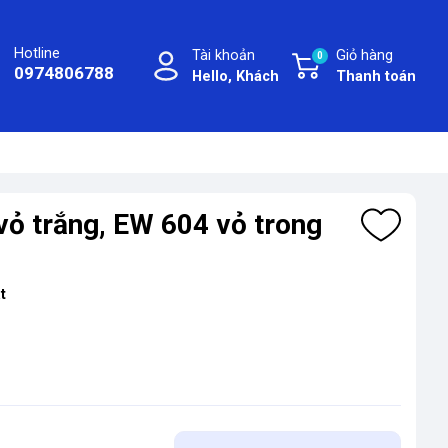
Hotline
Tài khoản
Giỏ hàng
0
0974806788
Hello, Khách
Thanh toán
ỏ trắng, EW 604 vỏ trong
t