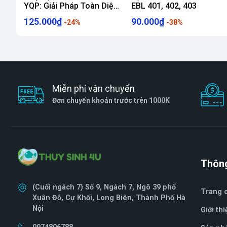
YQP: Giải Pháp Toàn Diện
EBL 401, 402, 403
Cho Bể Cá Cảnh Luôn
125.000₫
90.000₫
-24%
-38%
Sạch Trong
Miễn phí vận chuyển
Đơn chuyển khoản trước trên 1000K
Thông
(Cuối ngách 7) Số 9, Ngách 7, Ngõ 39 phố
Trang 
Xuân Đỗ, Cự Khối, Long Biên, Thành Phố Hà
Nội
Giới thi