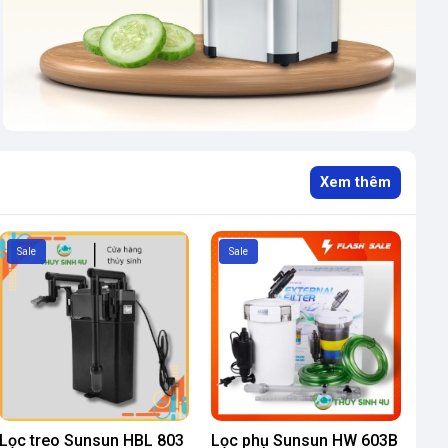
Xem thêm
Sale
Sale
Lọc treo Sunsun HBL 803
Lọc phụ Sunsun HW 603B