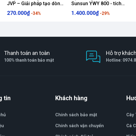
JVP – Giải pháp tạo dòng
Sunsun YWY 800 - tích
chảy cho bể cá
hợp tách phân, xả đáy
270.000₫
1.400.000₫
-34%
-29%
Thanh toán an toàn
Hỗ trợ khác
100% thanh toán bảo mật
Hotline: 0974.
 tin
Khách hàng
Hư
chủ
Chính sách bảo mật
Cây 
ệu
Chính sách vận chuyển
Cá 