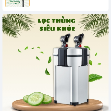
hút đầu dây/ấn nút mồi sau đó lắp ống dẫn nước vào bể. Nối
máy lọc với nguồn điện, đậy nắp bình lọc, cắm điện cho máy
hoạt động.
Không nên mồi nước bằng nút mồi, nên mồi nước
bằng cách hút đầu out.
Không nên dùng bóng bio vì sẽ tạo ra bọt khí và gây
tiếng ồn.
Lượng nước phải đầy bể, thì máy lọc hoạt động mới
tốt.
Dây máy lọc thừa nên cắt bỏ.
Chiều dài dây đầu out ≤ chiều dài dây đầu in.
Không nên dùng sứ đi kèm, vì khả năng chứa vi sinh
rất thấp.
Cẩn thận khi tháo, lắp máy lọc vì khóa bằng nhựa
khả năng vỡ có thể xảy ra.
Trục máy lọc bằng sứ nên khi tháo máy vệ sinh
không được làm rơi trục sứ, vì trục sứ rơi khả năng
gãy có thể xảy ra.
Phải đặt máy lọc thấp hơn bể cá.
Cách xếp vật liệu lọc: lớp dưới cùng là bông; lớp giữa
là vật liệu lọc như: subtrat pro, matrix… lớp trên cùng