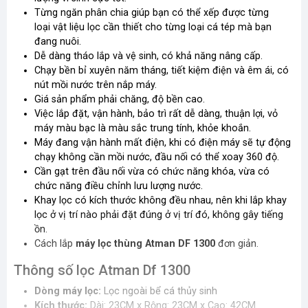
Từng ngăn phân chia giúp bạn có thể xếp được từng
loại vật liệu lọc cần thiết cho từng loại cá tép mà bạn
đang nuôi.
Dễ dàng tháo lắp và vệ sinh, có khả năng nâng cấp.
Chạy bền bỉ xuyên năm tháng, tiết kiệm điện và êm ái, có
nút mồi nước trên nắp máy.
Giá sản phẩm phải chăng, độ bền cao.
Việc lắp đặt, vận hành, bảo trì rất dễ dàng, thuận lợi, vỏ
máy màu bạc là màu sắc trung tính, khỏe khoắn.
Máy đang vận hành mất điện, khi có điện máy sẽ tự động
chạy không cần mồi nước, đầu nối có thể xoay 360 độ.
Cần gạt trên đầu nối vừa có chức năng khóa, vừa có
chức năng điều chỉnh lưu lượng nước.
Khay lọc có kích thước không đều nhau, nên khi lắp khay
lọc ở vị trí nào phải đặt đúng ở vị trí đó, không gây tiếng
ồn.
Cách lắp
máy lọc thùng Atman DF 1300
đơn giản.
Thông số lọc Atman Df 1300
Dòng máy lọc:
Lọc ngoài bể cá thủy sinh
Kích thước:
Dài: 23CM x Rộng: 23CM x Cao: 42CM