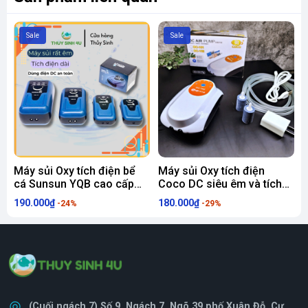
Sale
Sale
Máy sủi Oxy tích điện bể
Máy sủi Oxy tích điện
C
cá Sunsun YQB cao cấp
Coco DC siêu êm và tích
A
siêu êm
điện lâu
190.000₫
180.000₫
9
-24%
-29%
(Cuối ngách 7) Số 9, Ngách 7, Ngõ 39 phố Xuân Đỗ, Cự