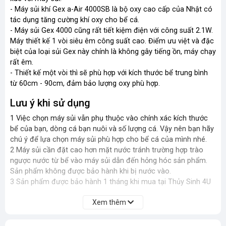
- Máy sủi khí Gex a-Air 4000SB là bộ oxy cao cấp của Nhật có
tác dụng tăng cường khí oxy cho bể cá.
- Máy sủi Gex 4000 cũng rất tiết kiệm điện với công suất 2.1W.
Máy thiết kế 1 vòi siêu êm công suất cao. Điểm ưu việt và đặc
biệt của loại sủi Gex này chính là không gây tiếng ồn, máy chạy
rất êm.
- Thiết kế một vòi thì sẽ phù hợp với kích thước bể trung bình
từ 60cm - 90cm, đảm bảo lượng oxy phù hợp.
Lưu ý khi sử dụng
1 Việc chọn máy sủi vẫn phụ thuộc vào chính xác kích thước
bể của bạn, dòng cá bạn nuôi và số lượng cá. Vậy nên bạn hãy
chú ý để lựa chọn máy sủi phù hợp cho bể cá của mình nhé.
2 Máy sủi cần đặt cao hơn mặt nước tránh trường hợp trào
ngược nước từ bể vào máy sủi dẫn đến hỏng hóc sản phẩm.
Sản phẩm không được bảo hành khi bị nước vào.
3 Sản phẩm được bảo hành 1 tháng khi mua tại Thủy Sinh 4U
Xem thêm