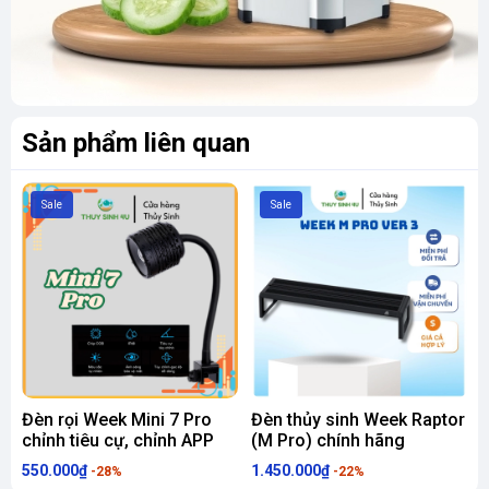
Sản phẩm liên quan
Sale
Sale
Đèn rọi Week Mini 7 Pro
Đèn thủy sinh Week Raptor
Đ
chỉnh tiêu cự, chỉnh APP
(M Pro) chính hãng
s
550.000₫
1.450.000₫
4
-28%
-22%