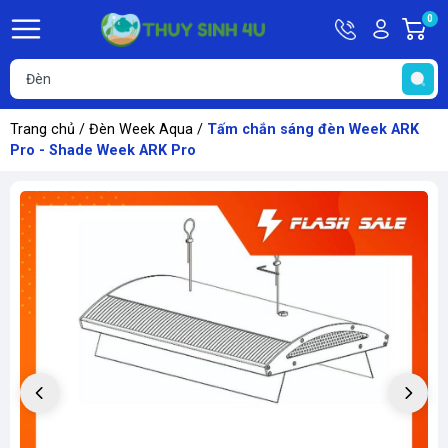
Hotline
Tài
0
G
09748067
khoản
h
Hello,
T
Khách
t
Trang chủ
/
Đèn Week Aqua
/
Tấm chắn sáng đèn Week ARK
Pro - Shade Week ARK Pro