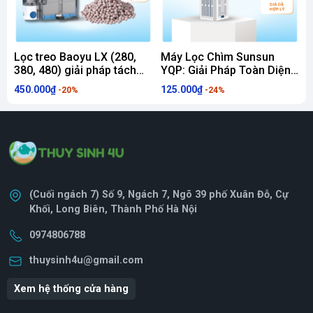
Lọc treo Baoyu LX (280,
Máy Lọc Chìm Sunsun
L
380, 480) giải pháp tách
YQP: Giải Pháp Toàn Diện
E
phân và lọc đa tầng toàn
Cho Bể Cá Cảnh Luôn
450.000₫
125.000₫
9
-20%
-24%
diện
Sạch Trong
(Cuối ngách 7) Số 9, Ngách 7, Ngõ 39 phố Xuân Đỗ, Cự
Khối, Long Biên, Thành Phố Hà Nội
0974806788
thuysinh4u@gmail.com
Xem hệ thống cửa hàng