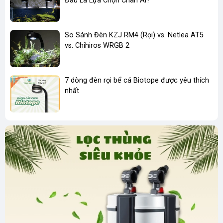
Đâu Là Lựa Chọn Chân Ái?
So Sánh Đèn KZJ RM4 (Rọi) vs. Netlea AT5
vs. Chihiros WRGB 2
7 dòng đèn rọi bể cá Biotope được yêu thích
nhất