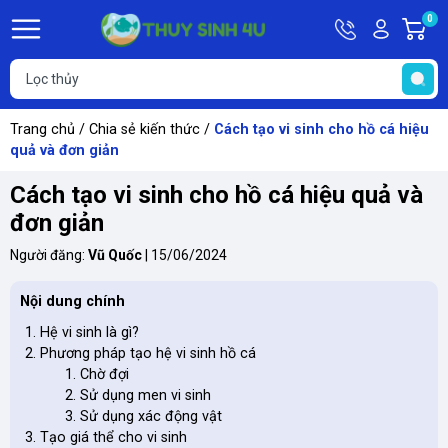
Hotline
Tài
0
G
09748067
khoản
h
Hello,
T
Khách
t
Trang chủ
/
Chia sẻ kiến thức
/
Cách tạo vi sinh cho hồ cá hiệu
quả và đơn giản
Cách tạo vi sinh cho hồ cá hiệu quả và
đơn giản
Người đăng:
Vũ Quốc
|
15/06/2024
Nội dung chính
Hệ vi sinh là gì?
Phương pháp tạo hệ vi sinh hồ cá
Chờ đợi
Sử dụng men vi sinh
Sử dụng xác động vật
Tạo giá thể cho vi sinh