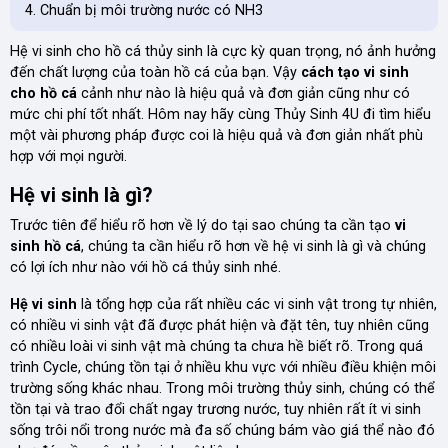
Chuẩn bị môi trường nước có NH3
Hệ vi sinh cho hồ cá thủy sinh là cực kỳ quan trọng, nó ảnh hưởng
đến chất lượng của toàn hồ cá của bạn. Vậy
cách tạo vi sinh
cho hồ cá
cảnh như nào là hiệu quả và đơn giản cũng như có
mức chi phí tốt nhất. Hôm nay hãy cùng Thủy Sinh 4U đi tìm hiểu
một vài phương pháp được coi là hiệu quả và đơn giản nhất phù
hợp với mọi người.
Hệ vi sinh là gì?
Trước tiên để hiểu rõ hơn về lý do tại sao chúng ta cần tạo
vi
sinh hồ cá
, chúng ta cần hiểu rõ hơn về hệ vi sinh là gì và chúng
có lợi ích như nào với hồ cá thủy sinh nhé.
Hệ vi sinh
là tổng hợp của rất nhiều các vi sinh vật trong tự nhiên,
có nhiều vi sinh vật đã được phát hiện và đặt tên, tuy nhiên cũng
có nhiều loài vi sinh vật mà chúng ta chưa hề biết rõ. Trong quá
trình Cycle, chúng tồn tại ở nhiều khu vực với nhiều điều khiện môi
trường sống khác nhau. Trong môi trường thủy sinh, chúng có thể
tồn tại và trao đổi chất ngay trương nước, tuy nhiên rất ít vi sinh
sống trôi nổi trong nước mà đa số chúng bám vào giá thể nào đó