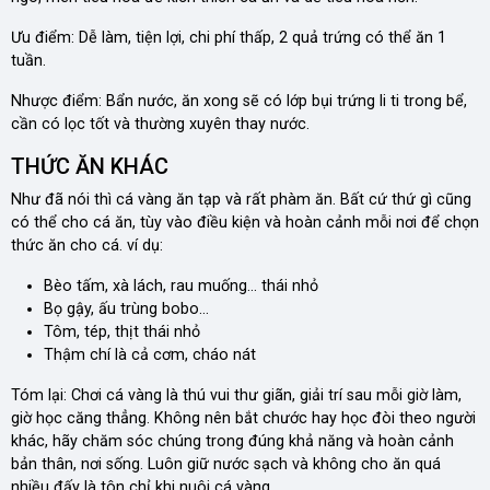
Ưu điểm: Dễ làm, tiện lợi, chi phí thấp, 2 quả trứng có thể ăn 1
tuần.
Nhược điểm: Bẩn nước, ăn xong sẽ có lớp bụi trứng li ti trong bể,
cần có lọc tốt và thường xuyên thay nước.
THỨC ĂN KHÁC
Như đã nói thì cá vàng ăn tạp và rất phàm ăn. Bất cứ thứ gì cũng
có thể cho cá ăn, tùy vào điều kiện và hoàn cảnh mỗi nơi để chọn
thức ăn cho cá. ví dụ:
Bèo tấm, xà lách, rau muống… thái nhỏ
Bọ gậy, ấu trùng bobo…
Tôm, tép, thịt thái nhỏ
Thậm chí là cả cơm, cháo nát
Tóm lại: Chơi cá vàng là thú vui thư giãn, giải trí sau mỗi giờ làm,
giờ học căng thẳng. Không nên bắt chước hay học đòi theo người
khác, hãy chăm sóc chúng trong đúng khả năng và hoàn cảnh
bản thân, nơi sống. Luôn giữ nước sạch và không cho ăn quá
nhiều đấy là tôn chỉ khi nuôi cá vàng.