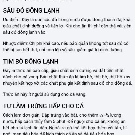
SÂU ĐỎ ĐÔNG LẠNH
Ưu điểm: Đây là con sâu đỏ trong nước được đóng thành đá, khá
giàu chất dinh dưỡng và tiện lợi. Khi cho ăn thì chỉ cần thả vài viên
sâu đỏ đông lạnh vào.
Nhược điểm: Chi phí khá cao, nếu bảo quản không tốt sau đỏ có
thể bị tan hết thịt, chỉ còn lớp vỏ sâu, giảm giá trị dinh dưỡng.
TIM BÒ ĐÔNG LẠNH
Đây là thức ăn cao cấp, giàu chất dinh dưỡng và đắt tiền nhất
dành cho cá vàng. Bản chất thức ăn là tim bò, thịt bò, thịt bò xay
nhuyễn kết hợp với các chất phụ gia kết dính sau đó cho đông đá.
Thức ăn này ít người sử dụng cho cá vàng.
TỰ LÀM TRỨNG HẤP CHO CÁ
Cách làm đơn giản: Đập trứng vào bát, cho thêm ⅓ -½ lượng
nước, hấp cách thủy tầm 5 phút. Để nguội cho cá ăn, không ăn
hết cho tủ lạnh ăn dần. Ngoài ra có thể kết hợp thêm với tảo, bí
ngô, men tiêu hóa để kích thích cá ăn và dễ tiêu hóa hơn.