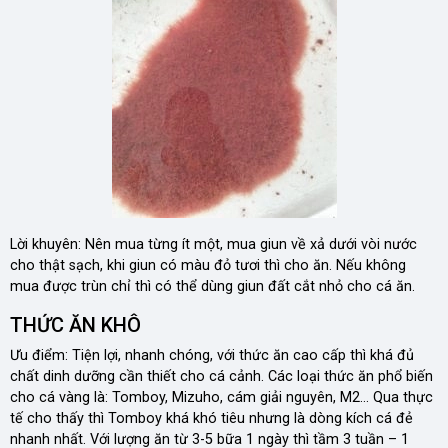
Lời khuyên: Nên mua từng ít một, mua giun về xả dưới vòi nước
cho thật sạch, khi giun có màu đỏ tươi thì cho ăn. Nếu không
mua được trùn chỉ thì có thể dùng giun đất cắt nhỏ cho cá ăn.
THỨC ĂN KHÔ
Ưu điểm: Tiện lợi, nhanh chóng, với thức ăn cao cấp thì khá đủ
chất dinh dưỡng cần thiết cho cá cảnh. Các loại thức ăn phổ biến
cho cá vàng là: Tomboy, Mizuho, cám giải nguyên, M2… Qua thực
tế cho thấy thì Tomboy khá khó tiêu nhưng là dòng kích cá đẻ
nhanh nhất. Với lượng ăn từ 3-5 bữa 1 ngày thì tầm 3 tuần – 1