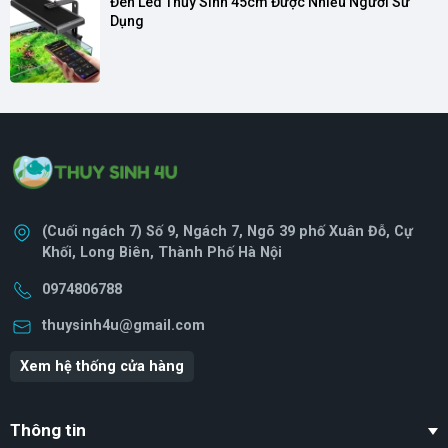
Đèn Led Thủy Sinh 45cm Được Nhiều Người Sử 
Dụng
(Cuối ngách 7) Số 9, Ngách 7, Ngõ 39 phố Xuân Đỗ, Cự
Khối, Long Biên, Thành Phố Hà Nội
0974806788
thuysinh4u@gmail.com
Xem hệ thống cửa hàng
Thông tin