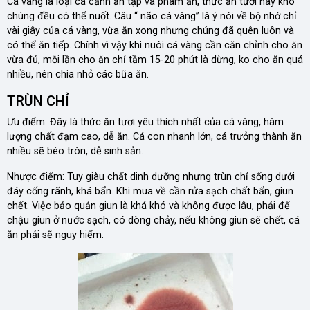
Cá vàng là loại cá cảnh ăn tạp và phàm ăn, thức ăn tươi hay khô
chúng đều có thể nuốt. Câu “ não cá vàng” là ý nói về bộ nhớ chỉ
vài giây của cá vàng, vừa ăn xong nhưng chúng đã quên luôn và
có thể ăn tiếp. Chính vì vậy khi nuôi cá vàng cần căn chỉnh cho ăn
vừa đủ, mỗi lần cho ăn chỉ tầm 15-20 phút là dừng, ko cho ăn quá
nhiều, nên chia nhỏ các bữa ăn.
TRÙN CHỈ
Ưu điểm: Đây là thức ăn tươi yêu thích nhất của cá vàng, hàm
lượng chất đạm cao, dễ ăn. Cá con nhanh lớn, cá trưởng thành ăn
nhiều sẽ béo tròn, dễ sinh sản.
Nhược điểm: Tuy giàu chất dinh dưỡng nhưng trùn chỉ sống dưới
đáy cống rãnh, khá bẩn. Khi mua về cần rửa sạch chất bẩn, giun
chết. Việc bảo quản giun là khá khó và không được lâu, phải để
chậu giun ở nước sạch, có dòng chảy, nếu không giun sẽ chết, cá
ăn phải sẽ nguy hiểm.