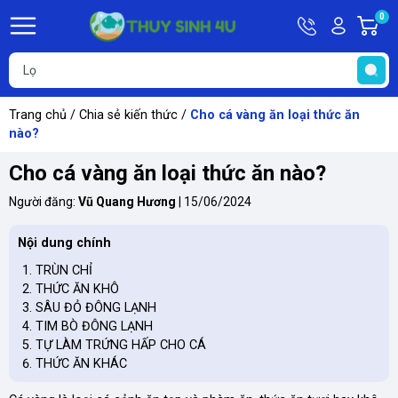
Hotline
Tài
0
G
09748067
khoản
h
Hello,
T
Khách
t
Trang chủ
/
Chia sẻ kiến thức
/
Cho cá vàng ăn loại thức ăn
nào?
Cho cá vàng ăn loại thức ăn nào?
Người đăng:
Vũ Quang Hương
|
15/06/2024
Nội dung chính
TRÙN CHỈ
THỨC ĂN KHÔ
SÂU ĐỎ ĐÔNG LẠNH
TIM BÒ ĐÔNG LẠNH
TỰ LÀM TRỨNG HẤP CHO CÁ
THỨC ĂN KHÁC