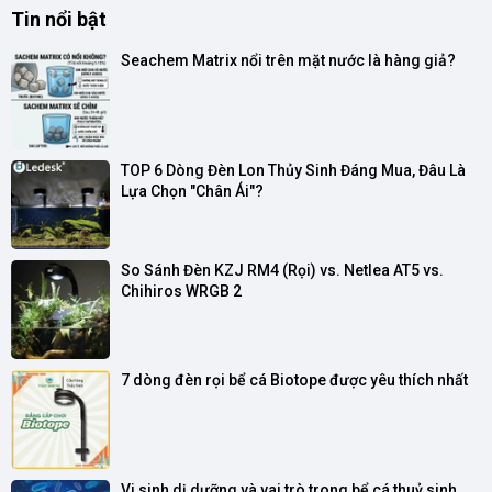
Tin nổi bật
Seachem Matrix nổi trên mặt nước là hàng giả?
TOP 6 Dòng Đèn Lon Thủy Sinh Đáng Mua, Đâu Là 
Lựa Chọn "Chân Ái"?
So Sánh Đèn KZJ RM4 (Rọi) vs. Netlea AT5 vs. 
Chihiros WRGB 2
7 dòng đèn rọi bể cá Biotope được yêu thích nhất
Vi sinh dị dưỡng và vai trò trong bể cá thuỷ sinh