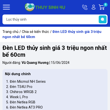
Hotline
Tài
0
G
09748067
khoản
h
Hello,
T
Khách
t
Trang chủ
/
Chia sẻ kiến thức
/
Đèn LED thủy sinh giá 3 triệu
ngon nhất bể 60cm
Đèn LED thủy sinh giá 3 triệu ngon nhất
bể 60cm
Người đăng:
Vũ Quang Hương
|
15/06/2024
Nội dung chính
Đèn Micmol NH Series
Đèn TS4U Pro
Chihiros WRGB 2
Week L Pro
Đèn Netlea RGB
Đèn Netlea AT3 PRO