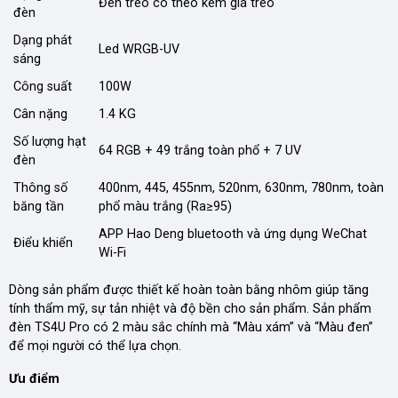
Đèn treo có theo kèm giá treo
đèn
Dạng phát
Led WRGB-UV
sáng
Công suất
100W
Cân nặng
1.4 KG
Số lượng hạt
64 RGB + 49 trắng toàn phổ + 7 UV
đèn
Thông số
400nm, 445, 455nm, 520nm, 630nm, 780nm, toàn
băng tần
phổ màu trắng (Ra≥95)
APP Hao Deng bluetooth và ứng dụng WeChat
Điểu khiển
Wi-Fi
Dòng sản phẩm được thiết kế hoàn toàn bằng nhôm giúp tăng
tính thẩm mỹ, sự tản nhiệt và độ bền cho sản phẩm. Sản phẩm
đèn TS4U Pro có 2 màu sắc chính mà “Màu xám” và “Màu đen”
để mọi người có thể lựa chọn.
Ưu điểm