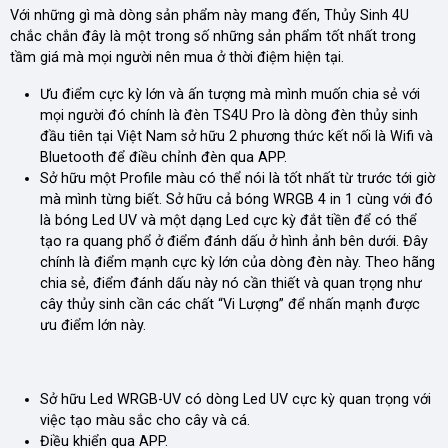
Với những gì mà dòng sản phẩm này mang đến, Thủy Sinh 4U
chắc chắn đây là một trong số những sản phẩm tốt nhất trong
tầm giá mà mọi người nên mua ở thời điệm hiện tại.
Ưu điểm cực kỳ lớn và ấn tượng mà mình muốn chia sẻ với
mọi người đó chính là đèn TS4U Pro là dòng đèn thủy sinh
đầu tiên tại Việt Nam sở hữu 2 phương thức kết nối là Wifi và
Bluetooth để điều chỉnh đèn qua APP.
Sở hữu một Profile màu có thể nói là tốt nhất từ trước tới giờ
mà mình từng biết. Sở hữu cả bóng WRGB 4 in 1 cùng với đó
là bóng Led UV và một dạng Led cực kỳ đắt tiền để có thể
tạo ra quang phổ ở điểm đánh dấu ở hình ảnh bên dưới. Đây
chính là điểm mạnh cực kỳ lớn của dòng đèn này. Theo hãng
chia sẻ, điểm đánh dấu này nó cần thiết và quan trọng như
cây thủy sinh cần các chất “Vi Lượng” để nhấn mạnh được
ưu điểm lớn này.
Sở hữu Led WRGB-UV có dòng Led UV cực kỳ quan trọng với
việc tạo màu sắc cho cây và cá.
Điều khiển qua APP.