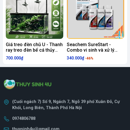
Giá treo đèn chũ U - Thanh
Seachem SureStart -
ray treo đèn bể cá thủy
Combo vi sinh và xử lý
C
sinh
nước cho bể mới
700.000₫
340.000₫
2
-46%
(Cuối ngách 7) Số 9, Ngách 7, Ngõ 39 phố Xuân Đỗ, Cự
Khối, Long Biên, Thành Phố Hà Nội
0974806788
thuysinh4u@gmail.com