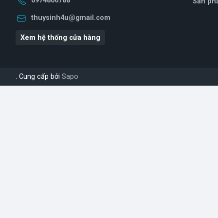
0974806788
Sản ph
thuysinh4u@gmail.com
Xem hệ thống cửa hàng
. Cung cấp bởi
Sapo