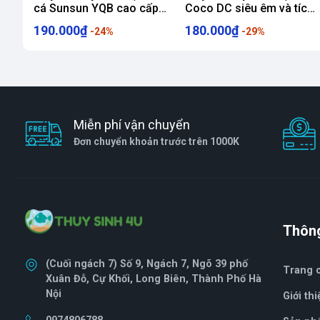
cá Sunsun YQB cao cấp
Coco DC siêu êm và tích
siêu êm
điện lâu
190.000₫
180.000₫
-24%
-29%
Miễn phí vận chuyển
Đơn chuyển khoản trước trên 1000K
Thông
(Cuối ngách 7) Số 9, Ngách 7, Ngõ 39 phố
Trang 
Xuân Đỗ, Cự Khối, Long Biên, Thành Phố Hà
Nội
Giới thi