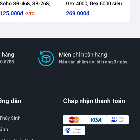
Sobo SB-468, SB-268,
Gex 4000, Gex 6000 siêu
SB-468 2 vòi cực khỏe
êm Máy sục oxy
125.000₫
269.000₫
-31%
cho bể cá rồng
h hàng
Miễn phí hoàn hàng
80.6788
Nếu sản phẩm có lỗi trong 3 ngày
ớng dẫn
Chấp nhận thanh toán
Thủy Sinh
Cảnh