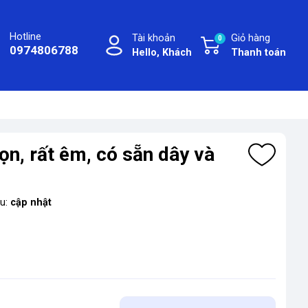
Hotline
Tài khoản
Giỏ hàng
0
0974806788
Hello, Khách
Thanh toán
ọn, rất êm, có sẵn dây và
ệu:
cập nhật