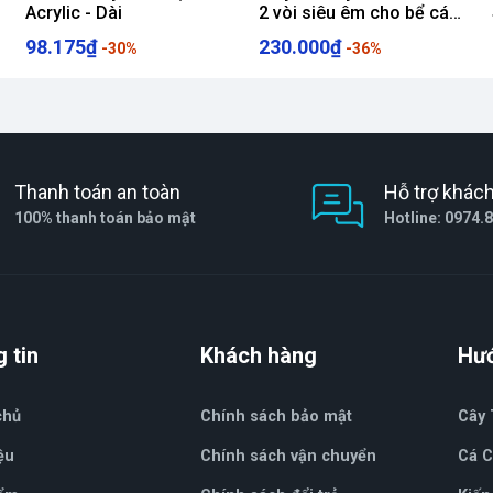
Acrylic - Dài
2 vòi siêu êm cho bể cá
máy sục oxy
98.175₫
230.000₫
-30%
-36%
Thanh toán an toàn
Hỗ trợ khác
100% thanh toán bảo mật
Hotline: 0974.
 tin
Khách hàng
Hư
chủ
Chính sách bảo mật
Cây 
ệu
Chính sách vận chuyển
Cá 