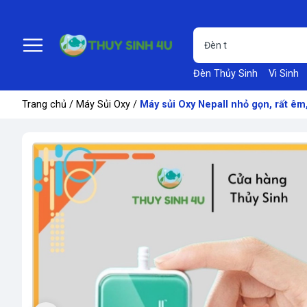
Đèn Thủy Sinh
Vi Sinh
Trang chủ
/
Máy Sủi Oxy
/
Máy sủi Oxy Nepall nhỏ gọn, rất êm,