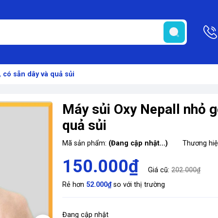
 có sẵn dây và quả sủi
Máy sủi Oxy Nepall nhỏ g
quả sủi
Mã sản phẩm:
(Đang cập nhật...)
Thương hi
150.000₫
Giá cũ:
202.000₫
Rẻ hơn
52.000₫
so với thị trường
Đang cập nhật