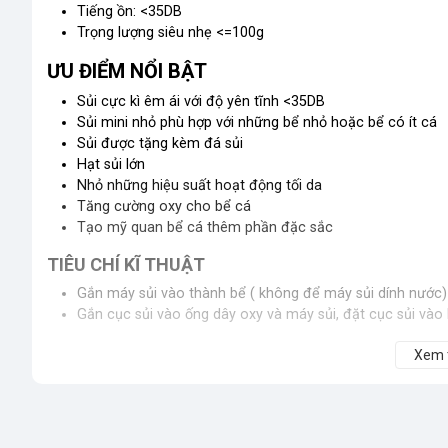
Tiếng ồn: <35DB
Trọng lượng siêu nhẹ <=100g
ƯU ĐIỂM NỔI BẬT
Sủi cực kì êm ái với độ yên tĩnh <35DB
Sủi mini nhỏ phù hợp với những bể nhỏ hoặc bể có ít cá
Sủi được tặng kèm đá sủi
Hạt sủi lớn
Nhỏ những hiệu suất hoạt động tối da
Tăng cường oxy cho bể cá
Tạo mỹ quan bể cá thêm phần đặc sắc
TIÊU CHÍ KĨ THUẬT
Gắn máy sủi vào thành bể ( không để máy sủi dính nước)
Gắn cục sủi vào ống dây oxy và máy sủi, đặt cục sủi vào 
Xem