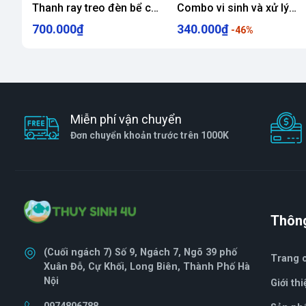
Thanh ray treo đèn bể cá
Combo vi sinh và xử lý
thủy sinh
nước cho bể mới
700.000₫
340.000₫
-46%
Miễn phí vận chuyển
Đơn chuyển khoản trước trên 1000K
Thông
(Cuối ngách 7) Số 9, Ngách 7, Ngõ 39 phố
Trang 
Xuân Đỗ, Cự Khối, Long Biên, Thành Phố Hà
Nội
Giới thi