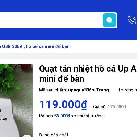
a USB 336B cho bể cá mini để bàn
Quạt tản nhiệt hồ cá Up
mini để bàn
Mã sản phẩm:
upaqua336b-Trang
Thương h
119.000₫
Giá cũ:
175.000₫
Rẻ hơn
56.000₫
so với thị trường
Đang cập nhật