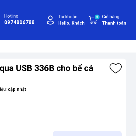
Hotline
Tài khoản
Giỏ hàng
0
0974806788
Hello, Khách
Thanh toán
 Aqua USB 336B cho bể cá
iệu:
cập nhật