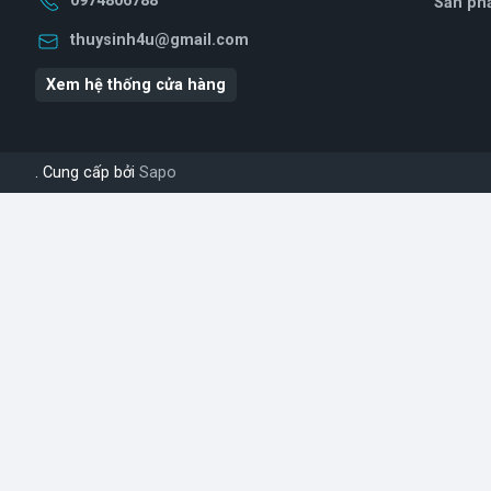
0974806788
Sản ph
thuysinh4u@gmail.com
Xem hệ thống cửa hàng
. Cung cấp bởi
Sapo