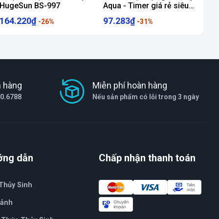
HugeSun BS-997
Aqua - Timer giá rẻ siêu
ngon
164.220₫
97.283₫
-26%
-31%
h hàng
Miễn phí hoàn hàng
80.6788
Nếu sản phẩm có lỗi trong 3 ngày
ớng dẫn
Chấp nhận thanh toán
Thủy Sinh
Cảnh