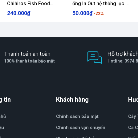
Chihiros Fish Food
ống In Out hệ thống lọc bể
Feeder
cá
240.000₫
50.000₫
-22%
Thanh toán an toàn
Hỗ trợ khác
100% thanh toán bảo mật
Hotline: 0974.
 tin
Khách hàng
Hư
chủ
Chính sách bảo mật
Cây 
ệu
Chính sách vận chuyển
Cá 