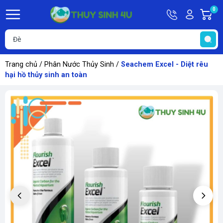
Hotline
Tài
0
G
09748067
khoản
h
Hello,
T
Khách
t
Trang chủ
/
Phân Nước Thủy Sinh
/
Seachem Excel - Diệt rêu
hại hồ thủy sinh an toàn