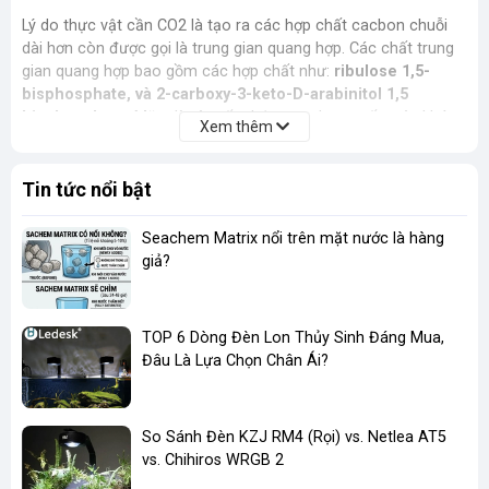
Lý do thực vật cần CO2 là tạo ra các hợp chất cacbon chuỗi
dài hơn còn được gọi là trung gian quang hợp. Các chất trung
gian quang hợp bao gồm các hợp chất như:
ribulose 1,5-
bisphosphate, và 2-carboxy-3-keto-D-arabinitol 1,5
bisphosphate
. Mặc dù tên rất phức tạp nhưng cấu trúc khá
Xem thêm
đơn giản (5 chuỗi carbon),
Seachem Excel
không chứa các
hợp chất cụ thể này, nhưng là một hợp chất tương tự.
Tin tức nổi bật
Bằng cách sử dụng Flourish Excel bạn bỏ qua sự tham gia của
CO2 và cung cấp trực tiếp các hợp chất có cấu trúc tương tự
Seachem Matrix nổi trên mặt nước là hàng
đã hoàn thành (Carbon hữu cơ) giúp cây có thể sử dụng được
giả?
luôn. Nó tương tự như cấu trúc của nó mà
Flourish Excel
có
thể được sử dụng trong quá trình xây dựng chuỗi carbon của
quá trình quang hợp. Các bước hóa học hoặc enzym đơn giản
TOP 6 Dòng Đèn Lon Thủy Sinh Đáng Mua,
có thể dễ dàng chuyển đổi nó thành bất kỳ một trong các hợp
Đâu Là Lựa Chọn Chân Ái?
chất có tên ở trên (hoặc nhiều loại khác).
Hướng dẫn sử dụng
So Sánh Đèn KZJ RM4 (Rọi) vs. Netlea AT5
Người dùng thường sử dụng Seachem Excel như một dạng
vs. Chihiros WRGB 2
phân nước bổ sung các chất Carbon hữu cơ hoặc sử dụng để
diệt rêu hại. Hướng dẫn sử dụng đã có trên các sản phẩm,