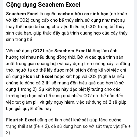
Cộng dụng Seachem Excel
Seachem Excel
là nguồn
cacbon hữu cơ sinh học
(nó khác
với khí CO2) cung cấp cho bể thủy sinh, sử dụng như một sự
thay thế hoặc bổ sung cho việc thiếu hụt CO2 trong bể thủy
sinh của bạn, giúp thúc đẩy quá trình quang hợp của cây thủy
sinh trong bể.
Việc sử dụng
CO2
hoặc
Seachem Excel
không làm ảnh
hướng tới nhau nếu dùng đồng thời. Bởi vì các quá trình sản
xuất trung gian quang hợp và xây dựng trên chúng xảy ra đồng
thời, người ta có thể lấy được một lợi ích đáng kể với việc chỉ
sử dụng
Flourish Excel
hoặc kết hợp với CO2 (Nghĩa là nếu
chúng ta dùng cả 2 thì sẽ mang đến hiệu quả cao hơn là sử
dụng 1 trong 2). Sự kết hợp này đặc biệt lý tưởng cho các
trường hợp bạn cần bổ sung quá nhiều CO2 có thể dẫn đến
việc tụt giảm pH và gây nguy hiểm, việc sử dụng cả 2 sẽ giúp
bạn giải quyết điều này.
Flourish Excel
cũng có tính chất khử sắt giúp tăng cường
trạng thái sắt (Fe + 2), dễ sử dụng hơn so với sắt thực vật (Fe +
3).