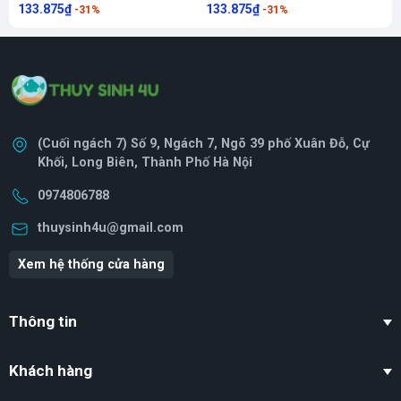
sinh
sinh
133.875₫
133.875₫
2
-31%
-31%
t
(Cuối ngách 7) Số 9, Ngách 7, Ngõ 39 phố Xuân Đỗ, Cự
Khối, Long Biên, Thành Phố Hà Nội
0974806788
thuysinh4u@gmail.com
Xem hệ thống cửa hàng
Thông tin
Khách hàng