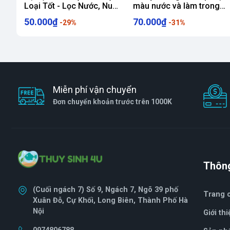
Loại Tốt - Lọc Nước, Nuôi
màu nước và làm trong
Vi Sinh, xử lý phân cá và
nước hồ cá ưu việt
50.000₫
70.000₫
-29%
-31%
độc tố
Miễn phí vận chuyển
Đơn chuyển khoản trước trên 1000K
Thông
(Cuối ngách 7) Số 9, Ngách 7, Ngõ 39 phố
Trang 
Xuân Đỗ, Cự Khối, Long Biên, Thành Phố Hà
Nội
Giới thi