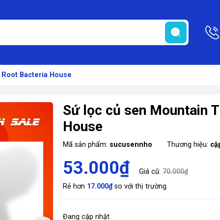
 Root Bacteria House
Sứ lọc củ sen Mountain T
House
Mã sản phẩm:
sucusennho
Thương hiệu:
cậ
53.000₫
Giá cũ:
70.000₫
Rẻ hơn
17.000₫
so với thị trường
Đang cập nhật