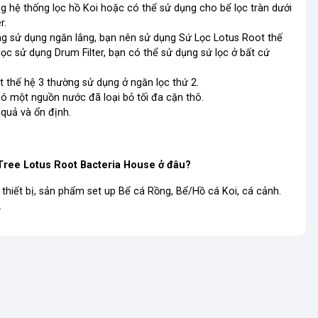
ng hệ thống lọc hồ Koi hoặc có thể sử dụng cho bể lọc tràn dưới
r.
hống sử dụng ngăn lắng, bạn nên sử dụng Sứ Lọc Lotus Root thế
 lọc sử dụng Drum Filter, bạn có thể sử dụng sứ lọc ở bất cứ
ot thế hệ 3 thường sử dụng ở ngăn lọc thứ 2.
 nó một nguồn nước đã loại bỏ tối đa cặn thô.
quả và ổn định.
Tree Lotus Root Bacteria House ở đâu?
thiết bị, sản phẩm set up Bể cá Rồng, Bể/Hồ cá Koi, cá cảnh.
.