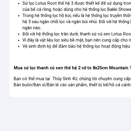
Sứ lọc Lotus Root thế hệ 3 được thiết kế để sử dụng tro
của bể cá rồng, hoặc dùng cho hệ thống lọc Bakki Showe
Trong hệ thống lọc hồ koi, nếu là hệ thống lọc truyền t
hệ 3 sau ngăn chổi lọc và ngăn bùi nhùi. Đối với hệ thống
ngăn nào.
Đối với hệ thống lọc tràn dưới, thanh sứ củ sen Lotus Ro
Vì đây là vật liệu lọc siêu bề mặt, bạn nên cung cấp cho
Vệ sinh định kỳ để đảm bảo hệ thống lọc hoạt động hiệu 
Mua sứ lọc thanh củ sen thế hệ 2 cỡ to 8x25cm Mountain 
Bạn có thể mua tại Thủy Sinh 4U, chúng tôi chuyên cung cấp 
Bán buôn/Bán sỉ/Bán lẻ các sản phẩm, thiết bị bể/hồ cá cảnh