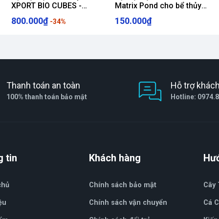
XPORT BIO CUBES -
Matrix Pond cho bể thủy
BRIGHTWELL AQUATICS
sinh
800.000₫
150.000₫
-34%
Thanh toán an toàn
Hỗ trợ khác
100% thanh toán bảo mật
Hotline: 0974.
 tin
Khách hàng
Hư
chủ
Chính sách bảo mật
Cây 
ệu
Chính sách vận chuyển
Cá 