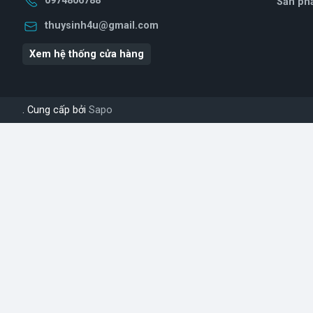
0974806788
Sản ph
thuysinh4u@gmail.com
Xem hệ thống cửa hàng
. Cung cấp bởi
Sapo