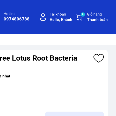
Hotline
Tài khoản
Giỏ hàng
0
0974806788
Hello, Khách
Thanh toán
ree Lotus Root Bacteria
p nhật